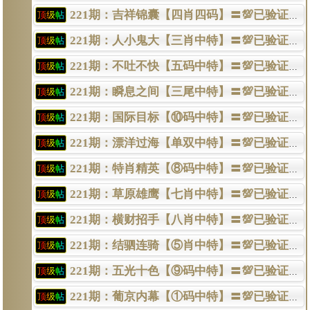
221期：吉祥锦囊【四肖四码】〓💯已验证通过✔站长推荐
顶级帖
221期：人小鬼大【三肖中特】〓💯已验证通过✔站长推荐
顶级帖
221期：不吐不快【五码中特】〓💯已验证通过✔站长推荐
顶级帖
221期：瞬息之间【三尾中特】〓💯已验证通过✔站长推荐
顶级帖
221期：国际目标【⑩码中特】〓💯已验证通过✔站长推荐
顶级帖
221期：漂洋过海【单双中特】〓💯已验证通过✔站长推荐
顶级帖
221期：特肖精英【⑧码中特】〓💯已验证通过✔站长推荐
顶级帖
221期：草原雄鹰【七肖中特】〓💯已验证通过✔站长推荐
顶级帖
221期：横财招手【八肖中特】〓💯已验证通过✔站长推荐
顶级帖
221期：结驷连骑【⑤肖中特】〓💯已验证通过✔站长推荐
顶级帖
221期：五光十色【⑨码中特】〓💯已验证通过✔站长推荐
顶级帖
221期：葡京内幕【①码中特】〓💯已验证通过✔站长推荐
顶级帖