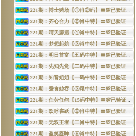
221期：博士赌场【①肖②码】〓💯已验证通过✔站长推荐
内幕帖
221期：齐心合力【⑥肖中特】〓💯已验证通过✔站长推荐
内幕帖
221期：晴天霹雳【①肖中特】〓💯已验证通过✔站长推荐
内幕帖
221期：梦想起航【③肖中特】〓💯已验证通过✔站长推荐
内幕帖
221期：明日首富【五码中特】〓💯已验证通过✔站长推荐
内幕帖
221期：先知先觉【二码中特】〓💯已验证通过✔站长推荐
内幕帖
221期：知音姐姐【一码中特】〓💯已验证通过✔站长推荐
内幕帖
221期：蚕食鲸吞【③尾中特】〓💯已验证通过✔站长推荐
内幕帖
221期：任劳任怨【15码中特】〓💯已验证通过✔站长推荐
内幕帖
221期：欢呼雀跃【⑨肖中特】〓💯已验证通过✔站长推荐
内幕帖
221期：无双王者【二肖中特】〓💯已验证通过✔站长推荐
内幕帖
221期：盈笑凝眸【⑧肖中特】〓💯已验证通过✔站长推荐
内幕帖