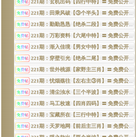
221期：玄机出码【四行中特】〓 免费公开✔
免费帖
221期：田乘风破【③个半头】〓 免费公开✔
免费帖
221期：勤勤恳恳【绝杀二段】〓 免费公开✔
免费帖
221期：万彩资料【六尾中特】〓 免费公开✔
免费帖
221期：渐入佳境【男女中特】〓 免费公开✔
免费帖
221期：穿壁引光【绝杀二尾】〓 免费公开✔
免费帖
221期：世外桃源【家野主三肖】〓 免费公开✔
免费帖
221期：忧烟殇往【左右主③肖】〓 免费公开✔
免费帖
221期：清尘浊水【三个半波】〓 免费公开✔
免费帖
221期：马工枚速【四肖四码】〓 免费公开✔
免费帖
221期：宝藏所在【三行中特】〓 免费公开✔
免费帖
221期：天罗地网【前后主三肖】〓 免费公开✔
免费帖