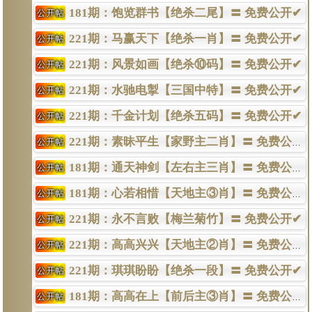
181期：饱览群书【绝杀二尾】〓 免费公开✔
公开帖
221期：马赢天下【绝杀一肖】〓 免费公开✔
公开帖
221期：风景如画【绝杀⑩码】〓 免费公开✔
公开帖
221期：水驰电掣【三国中特】〓 免费公开✔
公开帖
221期：千金计划【绝杀五码】〓 免费公开✔
公开帖
221期：素昧平生【家野主二肖】〓 免费公开✔
公开帖
181期：通天神剑【左右主三肖】〓 免费公开✔
公开帖
181期：心若相惜【天地主③肖】〓 免费公开✔
公开帖
221期：永不言败【梅兰菊竹】〓 免费公开✔
公开帖
221期：高高兴兴【天地主②肖】〓 免费公开✔
公开帖
221期：琪琪盼盼【绝杀一段】〓 免费公开✔
公开帖
181期：高高在上【前后主③肖】〓 免费公开✔
公开帖