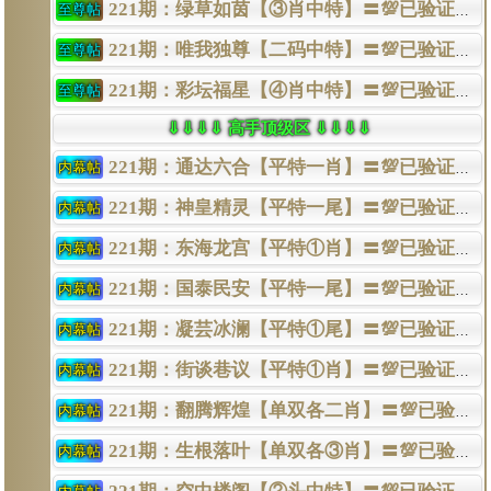
221期：绿草如茵【③肖中特】〓💯已验证通过✔站长推荐
至尊帖
221期：唯我独尊【二码中特】〓💯已验证通过✔站长推荐
至尊帖
221期：彩坛福星【④肖中特】〓💯已验证通过✔站长推荐
至尊帖
⇓⇓⇓⇓ 高手顶级区 ⇓⇓⇓⇓
221期：通达六合【平特一肖】〓💯已验证通过✔站长推荐
内幕帖
221期：神皇精灵【平特一尾】〓💯已验证通过✔站长推荐
内幕帖
221期：东海龙宫【平特①肖】〓💯已验证通过✔站长推荐
内幕帖
221期：国泰民安【平特一尾】〓💯已验证通过✔站长推荐
内幕帖
221期：凝芸冰澜【平特①尾】〓💯已验证通过✔站长推荐
内幕帖
221期：街谈巷议【平特①肖】〓💯已验证通过✔站长推荐
内幕帖
221期：翻腾辉煌【单双各二肖】〓💯已验证通过✔站长推荐
内幕帖
221期：生根落叶【单双各③肖】〓💯已验证通过✔站长推荐
内幕帖