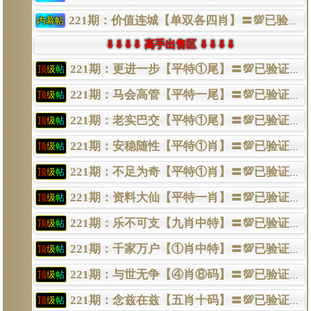
221期：价值连城【单双各四肖】〓💯已验证通过✔站长推荐
内幕帖
⇓⇓⇓⇓ 高手出售区 ⇓⇓⇓⇓
221期：更进一步【平特①尾】〓💯已验证通过✔站长推荐
顶级帖
221期：马会高管【平特一尾】〓💯已验证通过✔站长推荐
顶级帖
221期：老实巴交【平特①尾】〓💯已验证通过✔站长推荐
顶级帖
221期：安稳随性【平特①肖】〓💯已验证通过✔站长推荐
顶级帖
221期：不足为奇【平特①肖】〓💯已验证通过✔站长推荐
顶级帖
221期：资料大仙【平特一肖】〓💯已验证通过✔站长推荐
顶级帖
221期：乐不可支【九肖中特】〓💯已验证通过✔站长推荐
顶级帖
221期：千家万户【①肖中特】〓💯已验证通过✔站长推荐
顶级帖
221期：与世无争【④肖⑧码】〓💯已验证通过✔站长推荐
顶级帖
221期：念兹在兹【五肖十码】〓💯已验证通过✔站长推荐
顶级帖