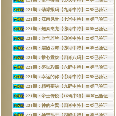
221期：空中楼阁【②头中特】〓💯已验证通过✔站长推荐
内幕帖
221期：劲爆报码【九肖中特】〓💯已验证通过✔站长推荐
内幕帖
221期：江南风骨【七肖中特】〓💯已验证通过✔站长推荐
内幕帖
221期：炮凤烹龙【⑧肖中特】〓💯已验证通过✔站长推荐
内幕帖
221期：吹气若兰【⑥肖中特】〓💯已验证通过✔站长推荐
内幕帖
221期：震慑四海【⑤肖中特】〓💯已验证通过✔站长推荐
内幕帖
221期：推心置腹【四肖八码】〓💯已验证通过✔站长推荐
内幕帖
221期：盛世彩霸【六码中特】〓💯已验证通过✔站长推荐
内幕帖
221期：幸运的你【①肖中特】〓💯已验证通过✔站长推荐
内幕帖
221期：精料密决【九码中特】〓💯已验证通过✔站长推荐
内幕帖
221期：帝王传说【16码中特】〓💯已验证通过✔站长推荐
内幕帖
221期：神的左翼【四肖中特】〓💯已验证通过✔站长推荐
内幕帖
221期：神奇码王【四码中特】〓💯已验证通过✔站长推荐
内幕帖