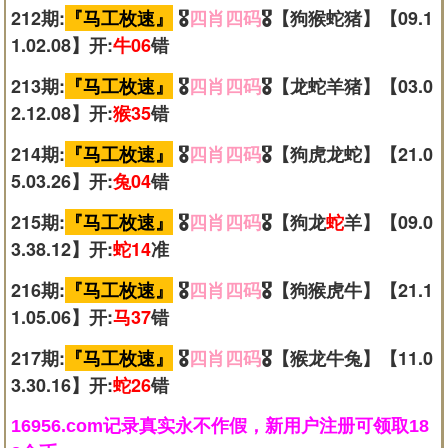
212期:
『马工枚速』
🎖️
四肖四码
🎖️【狗猴蛇猪】【09.1
1.02.08】开:
牛06
错
213期:
『马工枚速』
🎖️
四肖四码
🎖️【龙蛇羊猪】【03.0
2.12.08】开:
猴35
错
214期:
『马工枚速』
🎖️
四肖四码
🎖️【狗虎龙蛇】【21.0
5.03.26】开:
兔04
错
215期:
『马工枚速』
🎖️
四肖四码
🎖️【狗龙
蛇
羊】【09.0
3.38.12】开:
蛇14
准
216期:
『马工枚速』
🎖️
四肖四码
🎖️【狗猴虎牛】【21.1
1.05.06】开:
马37
错
217期:
『马工枚速』
🎖️
四肖四码
🎖️【猴龙牛兔】【11.0
3.30.16】开:
蛇26
错
16956.com记录真实永不作假，新用户注册可领取18