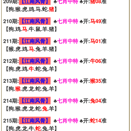
209期:
【江南风骨】
♣️
七肖中特
♣️开:
猪08
准
【狗.猴.虎.鸡.马.蛇.
猪
】
210期:
【江南风骨】
♣️
七肖中特
♣️开:
马49
准
【狗.鸡.
马
.牛.鼠.羊.猪】
211期:
【江南风骨】
♣️
七肖中特
♣️开:
马01
准
【猴.虎.鸡.
马
.兔.羊.猪】
212期:
【江南风骨】
♣️
七肖中特
♣️开:
牛06
准
【狗.虎.鸡.
牛
.蛇.兔.羊】
213期:
【江南风骨】
♣️
七肖中特
♣️开:
猴35
准
【狗.
猴
.虎.龙.蛇.兔.羊】
214期:
【江南风骨】
♣️
七肖中特
♣️开:
兔04
准
【狗.猴.虎.龙.蛇.
兔
.羊】
215期:
【江南风骨】
♣️
七肖中特
♣️开:
蛇14
准
【狗.虎.龙.牛.
蛇
.兔.羊】