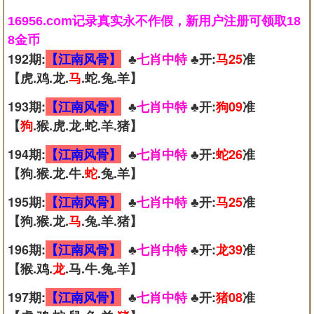
16956.com记录真实永不作假，新用户注册可领取18
8金币
192期:
【江南风骨】
♣️
七肖中特
♣️开:
马25
准
【虎.鸡.龙.
马
.蛇.兔.羊】
193期:
【江南风骨】
♣️
七肖中特
♣️开:
狗09
准
【
狗
.猴.虎.龙.蛇.羊.猪】
194期:
【江南风骨】
♣️
七肖中特
♣️开:
蛇26
准
【狗.猴.龙.牛.
蛇
.兔.羊】
195期:
【江南风骨】
♣️
七肖中特
♣️开:
马25
准
【狗.猴.龙.
马
.兔.羊.猪】
196期:
【江南风骨】
♣️
七肖中特
♣️开:
龙39
准
【猴.鸡.
龙
.马.牛.兔.羊】
197期:
【江南风骨】
♣️
七肖中特
♣️开:
猪08
准