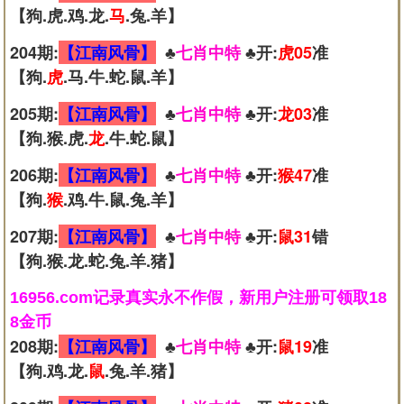
【狗.虎.鸡.龙.
马
.兔.羊】
204期:
【江南风骨】
♣️
七肖中特
♣️开:
虎05
准
【狗.
虎
.马.牛.蛇.鼠.羊】
205期:
【江南风骨】
♣️
七肖中特
♣️开:
龙03
准
【狗.猴.虎.
龙
.牛.蛇.鼠】
206期:
【江南风骨】
♣️
七肖中特
♣️开:
猴47
准
【狗.
猴
.鸡.牛.鼠.兔.羊】
207期:
【江南风骨】
♣️
七肖中特
♣️开:
鼠31
错
【狗.猴.龙.蛇.兔.羊.猪】
16956.com记录真实永不作假，新用户注册可领取18
8金币
208期:
【江南风骨】
♣️
七肖中特
♣️开:
鼠19
准
【狗.鸡.龙.
鼠
.兔.羊.猪】