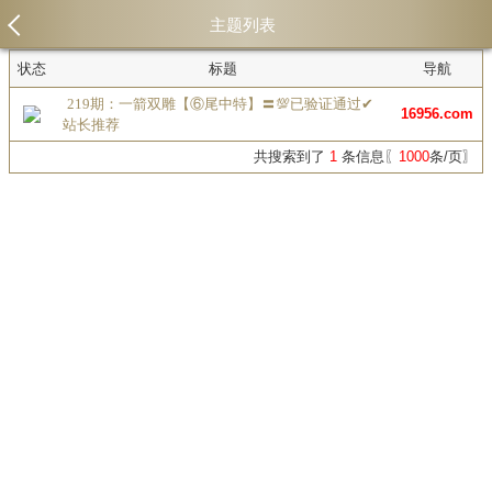
主题列表
状态
标题
导航
219期：一箭双雕【⑥尾中特】〓💯已验证通过✔
16956.com
站长推荐
共搜索到了
1
条信息〖
1000
条/页〗