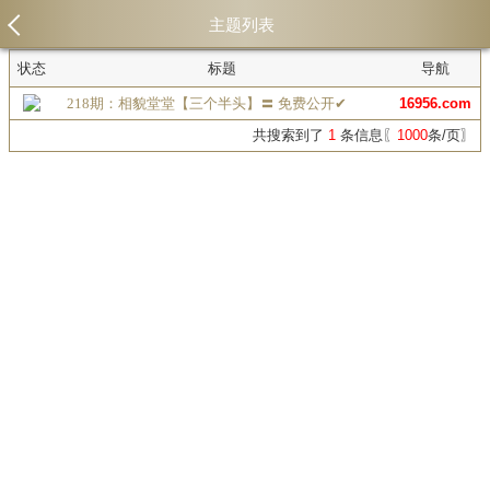
主题列表
状态
标题
导航
218期：相貌堂堂【三个半头】〓 免费公开✔
16956.com
共搜索到了
1
条信息〖
1000
条/页〗