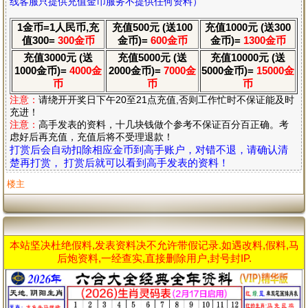
线客服只提供充值金币服务不提供任何资料）
1金币=1人民币,充
充值500元 (送100
充值1000元 (送300
值300=
300金币
金币)=
600金币
金币)=
1300金币
充值3000元 (送
充值5000元 (送
充值10000元 (送
1000金币)=
4000金
2000金币)=
7000金
5000金币)=
15000金
币
币
币
注意：
请绕开开奖日下午20至21点充值,否则工作忙时不保证能及时
充进！
注意：
高手发表的资料，十几块钱做个参考不保证百分百正确。考
虑好后再充值，充值后将不受理退款！
打赏后会自动扣除相应金币到高手账户，对错不退，请确认清
楚再打赏， 打赏后就可以看到高手发表的资料！
楼主
本站坚决杜绝假料,发表资料决不允许带假记录.如遇改料,假料,马
后炮资料,一经查实,直接删除用户,封号封IP.