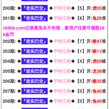
200期: 🍀
『老实巴交』
🍀
平特①尾
🍀【5】开:
虎05
准
201期: 🍀
『老实巴交』
🍀
平特①尾
🍀【8】开:
兔28
准
16956.com记录真实永不作假，新用户注册可领取18
8金币
202期: 🍀
『老实巴交』
🍀
平特①尾
🍀【7】开:
猴47
准
203期: 🍀
『老实巴交』
🍀
平特①尾
🍀【1】开:
猴11
准
204期: 🍀
『老实巴交』
🍀
平特①尾
🍀【4】开:
虎05
错
205期: 🍀
『老实巴交』
🍀
平特①尾
🍀【9】开:
龙39
准
206期: 🍀
『老实巴交』
🍀
平特①尾
🍀【5】开:
猴35
准
207期: 🍀
『老实巴交』
🍀
平特①尾
🍀【0】开:
兔40
准
208期: 🍀
『老实巴交』
🍀
平特①尾
🍀【0】开:
兔40
准