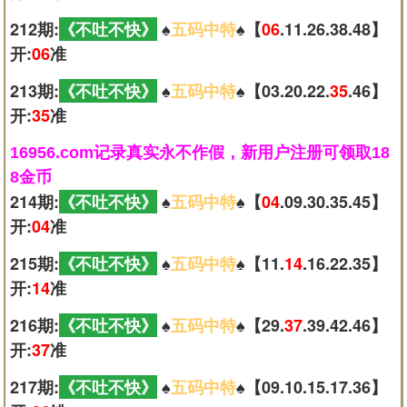
212期:
《不吐不快》
♠️
五码中特
♠️【
06
.11.26.38.48】
开:
06
准
213期:
《不吐不快》
♠️
五码中特
♠️【03.20.22.
35
.46】
开:
35
准
16956.com记录真实永不作假，新用户注册可领取18
8金币
214期:
《不吐不快》
♠️
五码中特
♠️【
04
.09.30.35.45】
开:
04
准
215期:
《不吐不快》
♠️
五码中特
♠️【11.
14
.16.22.35】
开:
14
准
216期:
《不吐不快》
♠️
五码中特
♠️【29.
37
.39.42.46】
开:
37
准
217期:
《不吐不快》
♠️
五码中特
♠️【09.10.15.17.36】