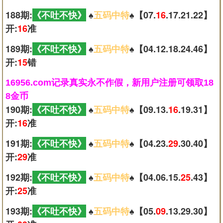
188期:
《不吐不快》
♠️
五码中特
♠️【07.
16
.17.21.22】
开:
16
准
189期:
《不吐不快》
♠️
五码中特
♠️【04.12.18.24.46】
开:
15
错
16956.com记录真实永不作假，新用户注册可领取18
8金币
190期:
《不吐不快》
♠️
五码中特
♠️【09.13.
16
.19.31】
开:
16
准
191期:
《不吐不快》
♠️
五码中特
♠️【04.23.
29
.30.40】
开:
29
准
192期:
《不吐不快》
♠️
五码中特
♠️【04.06.15.
25
.43】
开:
25
准
193期:
《不吐不快》
♠️
五码中特
♠️【05.
09
.13.29.30】