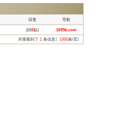
回复
导航
(回
0
贴)
16956.com
共搜索到了
1
条信息〖
1000
条/页〗