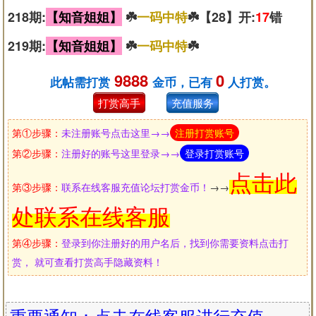
218期:
【知音姐姐】
☘️
一码中特
☘️【28】开:
17
错
219期:
【知音姐姐】
☘️
一码中特
☘️
9888
0
此帖需打赏
金币，已有
人打赏。
打赏高手
充值服务
第①步骤：
未注册账号点击这里→→
注册打赏账号
第②步骤：
注册好的账号这里登录→→
登录打赏账号
点击此
第③步骤：
联系在线客服充值论坛打赏金币！
→→
处联系在线客服
第④步骤：
登录到你注册好的用户名后，找到你需要资料点击打
赏， 就可查看打赏高手隐藏资料！