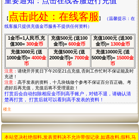
重要通知：点击在线客服进行充值
点击此处
：在线客服
【
】
（温馨提示：在
线客服只提供充值金币服务不提供任何资料）
1金币=1人民币,充
充值500元 (送100
充值1000元 (送300
值300=
300金币
金币)=
600金币
金币)=
1300金币
充值3000元 (送
充值5000元 (送
充值10000元 (送
1000金币)=
4000金
2000金币)=
7000金
5000金币)=
15000金
币
币
币
注意：
请绕开开奖日下午20至21点充值,否则工作忙时不保证能及时
充进！
注意：
高手发表的资料，十几块钱做个参考不保证百分百正确。考
虑好后再充值，充值后将不受理退款！
打赏后会自动扣除相应金币到高手账户，对错不退，请确认清
楚再打赏， 打赏后就可以看到高手发表的资料！
楼主
本站坚决杜绝假料,发表资料决不允许带假记录.如遇改料,假料,马