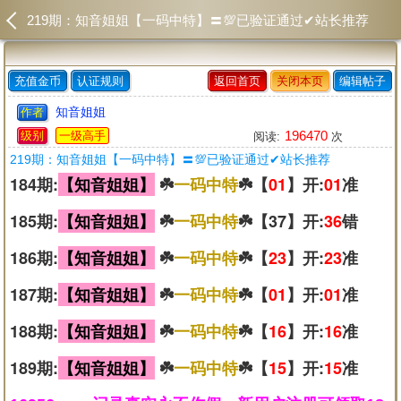
219期：知音姐姐【一码中特】〓💯已验证通过✔站长推荐
充值金币
认证规则
返回首页
关闭本页
编辑帖子
知音姐姐
作者
196470
级别
一级高手
阅读:
次
219期：知音姐姐【一码中特】〓💯已验证通过✔站长推荐
184期:
【知音姐姐】
☘️
一码中特
☘️【
01
】开:
01
准
185期:
【知音姐姐】
☘️
一码中特
☘️【37】开:
36
错
186期:
【知音姐姐】
☘️
一码中特
☘️【
23
】开:
23
准
187期:
【知音姐姐】
☘️
一码中特
☘️【
01
】开:
01
准
188期:
【知音姐姐】
☘️
一码中特
☘️【
16
】开:
16
准
189期:
【知音姐姐】
☘️
一码中特
☘️【
15
】开:
15
准