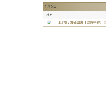
主题列表
状态
219期：震慑四海【⑤肖中特】