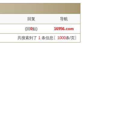
回复
导航
(回
0
贴)
16956.com
共搜索到了
1
条信息〖
1000
条/页〗