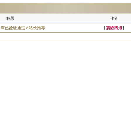
标题
作者
〓💯已验证通过✔站长推荐
【
震慑四海
】