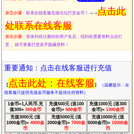
点击此
第③步骤：
联系在线客服充值论坛打赏金币！
→→
处联系在线客服
第④步骤：
登录到你注册好的用户名后，找到你需要资料点击打
赏， 就可查看打赏高手隐藏资料！
重要通知：点击在线客服进行充值
点击此处
：在线客服
【
】
（温馨提示：在
线客服只提供充值金币服务不提供任何资料）
1金币=1人民币,充
充值500元 (送100
充值1000元 (送300
值300=
300金币
金币)=
600金币
金币)=
1300金币
充值3000元 (送
充值5000元 (送
充值10000元 (送
1000金币)=
4000金
2000金币)=
7000金
5000金币)=
15000金
币
币
币