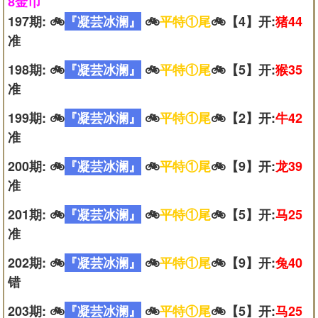
8金币
197期: 🚲
『凝芸冰澜』
🚲
平特①尾
🚲【4】开:
猪44
准
198期: 🚲
『凝芸冰澜』
🚲
平特①尾
🚲【5】开:
猴35
准
199期: 🚲
『凝芸冰澜』
🚲
平特①尾
🚲【2】开:
牛42
准
200期: 🚲
『凝芸冰澜』
🚲
平特①尾
🚲【9】开:
龙39
准
201期: 🚲
『凝芸冰澜』
🚲
平特①尾
🚲【5】开:
马25
准
202期: 🚲
『凝芸冰澜』
🚲
平特①尾
🚲【9】开:
兔40
错
203期: 🚲
『凝芸冰澜』
🚲
平特①尾
🚲【5】开:
马25