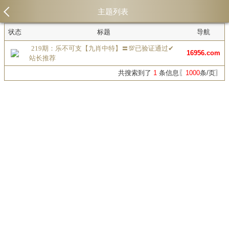
主题列表
状态
标题
导航
219期：乐不可支【九肖中特】〓💯已验证通过✔
16956.com
站长推荐
共搜索到了
1
条信息〖
1000
条/页〗