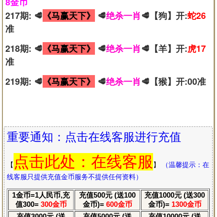
8金币
217期: 🥩
《马赢天下》
🥩
绝杀一肖
🥩【狗】开:
蛇26
准
218期: 🥩
《马赢天下》
🥩
绝杀一肖
🥩【羊】开:
虎17
准
219期: 🥩
《马赢天下》
🥩
绝杀一肖
🥩【猴】开:00准
重要通知：点击在线客服进行充值
点击此处
：在线客服
【
】
（温馨提示：在
线客服只提供充值金币服务不提供任何资料）
1金币=1人民币,充
充值500元 (送100
充值1000元 (送300
值300=
300金币
金币)=
600金币
金币)=
1300金币
充值3000元 (送
充值5000元 (送
充值10000元 (送