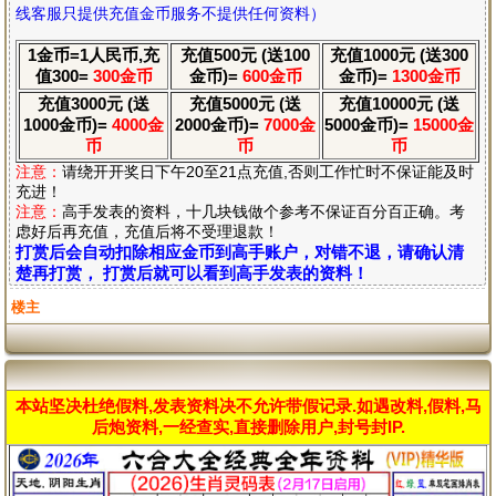
线客服只提供充值金币服务不提供任何资料）
1金币=1人民币,充
充值500元 (送100
充值1000元 (送300
值300=
300金币
金币)=
600金币
金币)=
1300金币
充值3000元 (送
充值5000元 (送
充值10000元 (送
1000金币)=
4000金
2000金币)=
7000金
5000金币)=
15000金
币
币
币
注意：
请绕开开奖日下午20至21点充值,否则工作忙时不保证能及时
充进！
注意：
高手发表的资料，十几块钱做个参考不保证百分百正确。考
虑好后再充值，充值后将不受理退款！
打赏后会自动扣除相应金币到高手账户，对错不退，请确认清
楚再打赏， 打赏后就可以看到高手发表的资料！
楼主
本站坚决杜绝假料,发表资料决不允许带假记录.如遇改料,假料,马
后炮资料,一经查实,直接删除用户,封号封IP.