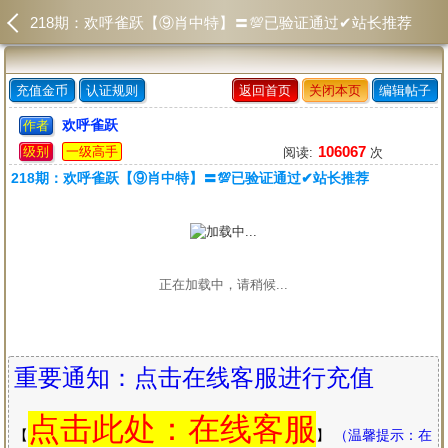
218期：欢呼雀跃【⑨肖中特】〓💯已验证通过✔站长推荐
充值金币
认证规则
返回首页
关闭本页
编辑帖子
欢呼雀跃
作者
106067
级别
一级高手
阅读:
次
218期：欢呼雀跃【⑨肖中特】〓💯已验证通过✔站长推荐
正在加载中，请稍候...
重要通知：点击在线客服进行充值
点击此处
：在线客服
【
】
（温馨提示：在