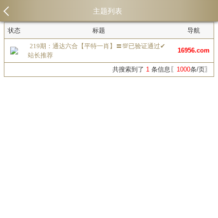
主题列表
状态
标题
导航
219期：通达六合【平特一肖】〓💯已验证通过✔
16956.com
站长推荐
共搜索到了
1
条信息〖
1000
条/页〗