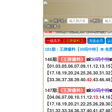
» 用户名：
» 密码：
|
统计器
|
主题：
181期：王牌爆料【30码中特】〓
一级高手:
【
王牌爆料
】
充值金币
认
181期：王牌爆料【30码中特】〓 免
146期:
《王牌爆料》
📸
30码中特
【01.03.05.06.07.09.11.12.13.1
【17.18.19.20.24.25.26.30.31.3
【33.36.37.38.39.40.
42
.43.46.4
147期:
《王牌爆料》
📸
30码中特
【04.06.07.08.10.11.12.
13
.14.1
【17.18.19.20.21.22.25.26.28.3
【31.32.33.34.36.37.40.41.47.4