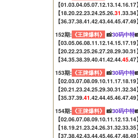
【01.03.04.05.07.12.13.14.16.1
【18.20.22.23.24.25.26.
31
.33.3
【36.37.38.41.42.43.44.45.47.4
152期:
《王牌爆料》
📸
30码中特
【03.05.06.08.11.12.14.15.17.1
【20.22.23.25.26.27.28.29.30.3
【34.35.38.39.40.41.42.44.
45
.4
153期:
《王牌爆料》
📸
30码中特
【02.03.07.08.09.10.11.17.18.1
【20.21.23.24.25.29.30.31.32.3
【35.37.39.
41
.42.44.45.46.47.4
154期:
《王牌爆料》
📸
30码中特
【02.06.07.08.09.10.11.12.13.1
【18.19.21.23.24.26.31.32.33.3
【37.38.42.43.44.45.46.47.48.4