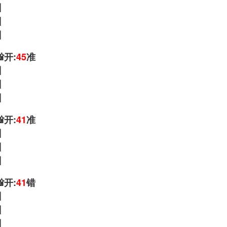
7】
4】
9】
📸开:
45
准
9】
1】
7】
📸开:
41
准
9】
4】
9】
📸开:
41
错
4】
5】
9】