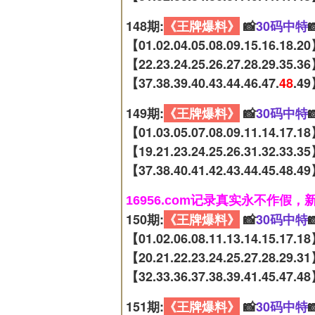
148期:
《王牌爆料》
📸
30码中特
【01.02.04.05.08.09.15.16.18.2
【22.23.24.25.26.27.28.29.35.3
【37.38.39.40.43.44.46.47.
48
.4
149期:
《王牌爆料》
📸
30码中特
【01.03.05.07.08.09.11.14.17.1
【19.21.23.24.25.26.31.32.33.3
【37.38.40.41.42.43.44.45.48.4
16956.com记录真实永不作假
150期:
《王牌爆料》
📸
30码中特
【01.02.06.08.11.13.14.15.17.1
【20.21.22.23.24.25.27.28.29.3
【32.33.36.37.38.39.41.45.47.4
151期:
《王牌爆料》
📸
30码中特