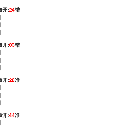
📸开:
24
错
9】
4】
9】
📸开:
03
错
4】
9】
9】
📸开:
28
准
6】
1】
8】
📸开:
44
准
5】