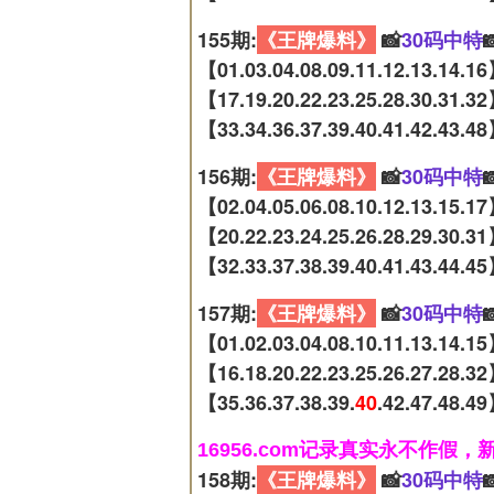
155期:
《王牌爆料》
📸
30码中特
【01.03.04.08.09.11.12.13.14.1
【17.19.20.22.23.25.28.30.31.3
【33.34.36.37.39.40.41.42.43.4
156期:
《王牌爆料》
📸
30码中特
【02.04.05.06.08.10.12.13.15.1
【20.22.23.24.25.26.28.29.30.3
【32.33.37.38.39.40.41.43.44.4
157期:
《王牌爆料》
📸
30码中特
【01.02.03.04.08.10.11.13.14.1
【16.18.20.22.23.25.26.27.28.3
【35.36.37.38.39.
40
.42.47.48.4
16956.com记录真实永不作假
158期:
《王牌爆料》
📸
30码中特