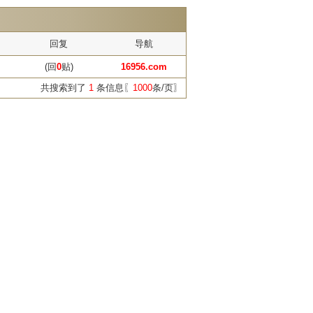
回复
导航
(回
0
贴)
16956.com
共搜索到了
1
条信息〖
1000
条/页〗