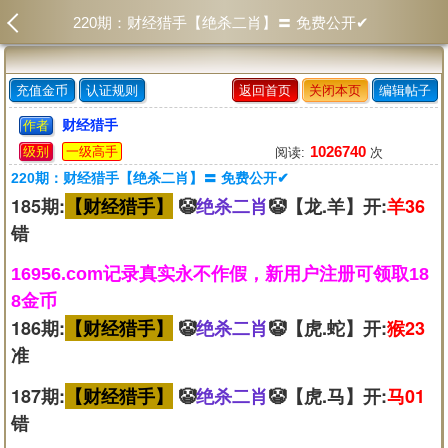
220期：财经猎手【绝杀二肖】〓 免费公开✔
充值金币
认证规则
返回首页
关闭本页
编辑帖子
财经猎手
作者
1026740
级别
一级高手
阅读:
次
220期：财经猎手【绝杀二肖】〓 免费公开✔
185期:
【财经猎手】
🤡
绝杀二肖
🤡【龙.羊】开:
羊36
错
16956.com记录真实永不作假，新用户注册可领取18
8金币
186期:
【财经猎手】
🤡
绝杀二肖
🤡【虎.蛇】开:
猴23
准
187期:
【财经猎手】
🤡
绝杀二肖
🤡【虎.马】开:
马01
错