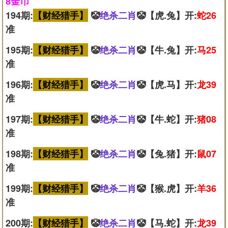
8金币
194期:
【财经猎手】
🤡
绝杀二肖
🤡【虎.兔】开:
蛇26
准
195期:
【财经猎手】
🤡
绝杀二肖
🤡【牛.兔】开:
马25
准
196期:
【财经猎手】
🤡
绝杀二肖
🤡【虎.马】开:
龙39
准
197期:
【财经猎手】
🤡
绝杀二肖
🤡【牛.蛇】开:
猪08
准
198期:
【财经猎手】
🤡
绝杀二肖
🤡【兔.猪】开:
鼠07
准
199期:
【财经猎手】
🤡
绝杀二肖
🤡【猴.虎】开:
羊36
准
200期:
【财经猎手】
🤡
绝杀二肖
🤡【马.蛇】开:
龙39